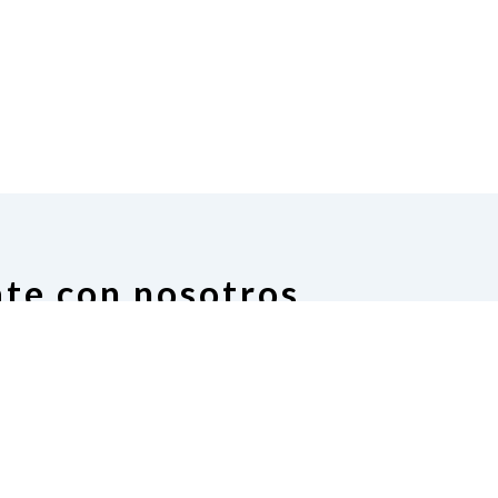
te con nosotros
on of the Blind of Puerto Rico
. O. Box 1221
ermán, PR 00683
no
(939) 225-1120