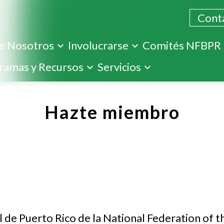
Cont
e Nosotros
Involucrarse
Comités NFBPR
Pasar
ramas y Recursos
Servicios
al
contenido
principal
Hazte miembro
l de Puerto Rico de la National Federation of t