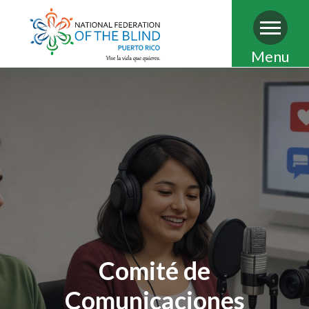
Pasar
Menu
al
contenido
principal
Comité de
Comunicaciones