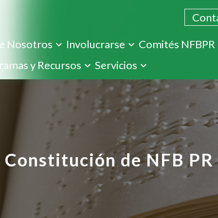
Cont
e Nosotros
Involucrarse
Comités NFBPR
Pasar
ramas y Recursos
Servicios
al
contenido
principal
Constitución de NFB PR