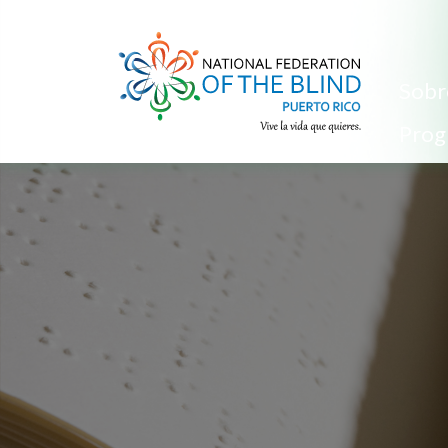
Sobr
Prog