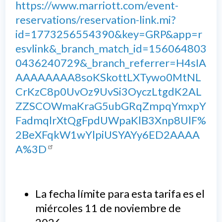
https://www.marriott.com/event-
reservations/reservation-link.mi?
id=1773256554390&key=GRP&app=r
esvlink&_branch_match_id=156064803
0436240729&_branch_referrer=H4sIA
AAAAAAAA8soKSkottLXTywo0MtNL
CrKzC8p0UvOz9UvSi3OyczLtgdK2AL
ZZSCOWmaKraG5ubGRqZmpqYmxpY
FadmqlrXtQgFpdUWpaKlB3Xnp8UlF%
2BeXFqkW1wYlpiUSYAYy6ED2AAAA
A%3D
La fecha límite para esta tarifa es el
miércoles 11 de noviembre de